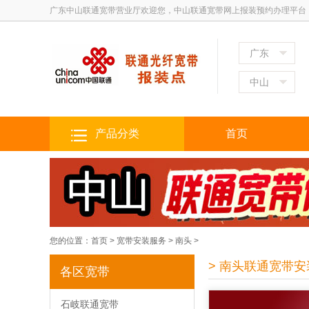
广东中山联通宽带营业厅欢迎您，中山联通宽带网上报装预约办理平台
广东
中山
产品分类
首页
您的位置：
首页
>
宽带安装服务
>
南头
>
> 南头联通宽带安
各区宽带
石岐联通宽带