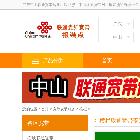
广东中山联通宽带营业厅欢迎您，中山联通宽带网上报装预约办理平台
广东
中山
产品分类
首页
您的位置：
首页
>
宽带安装服务
>
横栏
>
> 横栏联通宽带安
各区宽带
石岐联通宽带