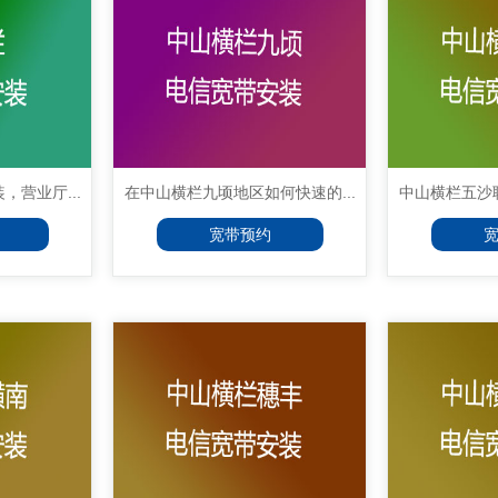
营业厅...
在中山横栏九顷地区如何快速的...
中山横栏五沙联
宽带预约