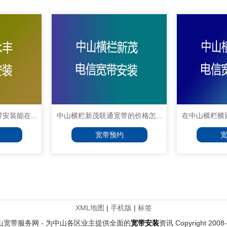
装能在...
中山横栏新茂联通宽带的价格怎...
在中山横栏横西
宽带预约
XML地图
|
手机版
|
标签
com 中山宽带服务网 - 为中山各区业主提供全面的
宽带安装
资讯 Copyright 2008-2