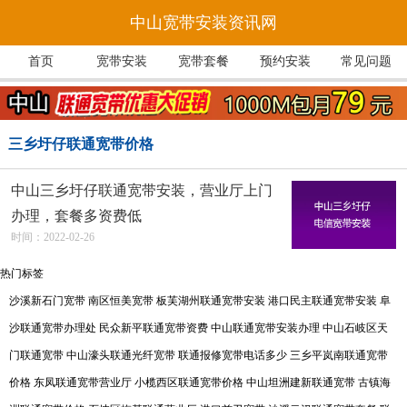
中山宽带安装资讯网
首页
宽带安装
宽带套餐
预约安装
常见问题
三乡圩仔联通宽带价格
中山三乡圩仔联通宽带安装，营业厅上门
办理，套餐多资费低
时间：2022-02-26
热门标签
沙溪新石门宽带
南区恒美宽带
板芙湖州联通宽带安装
港口民主联通宽带安装
阜
沙联通宽带办理处
民众新平联通宽带资费
中山联通宽带安装办理
中山石岐区天
门联通宽带
中山濠头联通光纤宽带
联通报修宽带电话多少
三乡平岚南联通宽带
价格
东凤联通宽带营业厅
小榄西区联通宽带价格
中山坦洲建新联通宽带
古镇海