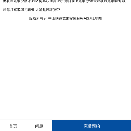
洲联通宽带价格
石岐区梅基联通营业厅
港口前卫宽带
沙溪云汉联通宽带套餐
联
通每月宽带59元套餐
大涌起凤环宽带
版权所有 @ 中山联通宽带安装服务网
XML地图
首页
问题
宽带预约