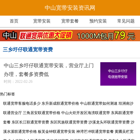
中山宽带安装资讯网
首页
宽带安装
宽带套餐
预约安装
常见问题
三乡圩仔联通宽带资费
中山三乡圩仔联通宽带安装，营业厅上门
办理，套餐多资费低
时间：2022-02-26
热门标签
联通宽带客服电话多少
东升新成联通宽带价格
中山联通宽带如何测速
坦洲南沙
联通营业厅
三角居安联通宽带价格
中山火炬开发区海滂联通宽带
东凤联通宽带
套餐
东区长江联通宽带资费
东区民族联通宽带资费
沙溪龙头环联通宽带资费
沙
溪水溪联通宽带价格
板芙金钟联通宽带安装
神湾芒冲联通宽带套餐
黄圃吴栏宽