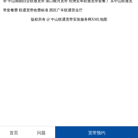
带
中山南朗白企联通宽带
港口横河宽带
坦洲安阜联通宽带套餐
广东中山联通宽
带套餐费
联通宽带收费标准
西区广丰联通营业厅
版权所有 @ 中山联通宽带安装服务网
XML地图
首页
问题
宽带预约