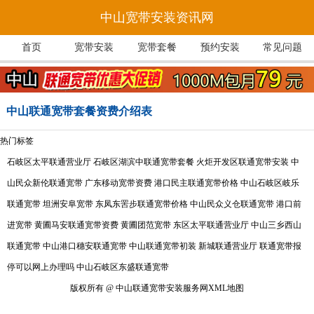
中山宽带安装资讯网
首页
宽带安装
宽带套餐
预约安装
常见问题
中山联通宽带套餐资费介绍表
热门标签
石岐区太平联通营业厅
石岐区湖滨中联通宽带套餐
火炬开发区联通宽带安装
中
山民众新伦联通宽带
广东移动宽带资费
港口民主联通宽带价格
中山石岐区岐乐
联通宽带
坦洲安阜宽带
东凤东罟步联通宽带价格
中山民众义仓联通宽带
港口前
进宽带
黄圃马安联通宽带资费
黄圃团范宽带
东区太平联通营业厅
中山三乡西山
联通宽带
中山港口穗安联通宽带
中山联通宽带初装
新城联通营业厅
联通宽带报
停可以网上办理吗
中山石岐区东盛联通宽带
版权所有 @ 中山联通宽带安装服务网
XML地图