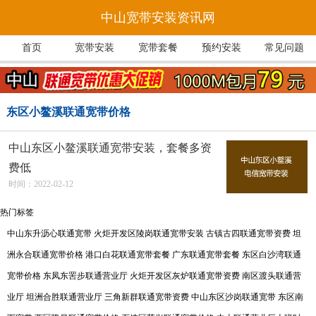
中山宽带安装资讯网
首页
宽带安装
宽带套餐
预约安装
常见问题
东区小鳌溪联通宽带价格
中山东区小鳌溪联通宽带安装，套餐多资
费低
时间：2022-02-12
热门标签
中山东升沥心联通宽带
火炬开发区陵岗联通宽带安装
古镇古四联通宽带资费
坦
洲永合联通宽带价格
港口白花联通宽带套餐
广东联通宽带套餐
东区白沙湾联通
宽带价格
东凤东罟步联通营业厅
火炬开发区灰炉联通宽带资费
南区渡头联通营
业厅
坦洲合胜联通营业厅
三角新群联通宽带资费
中山东区沙岗联通宽带
东区南