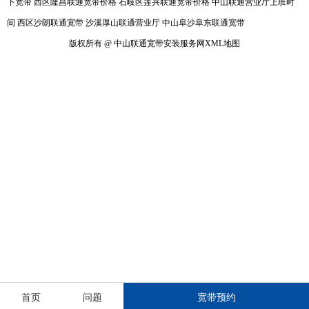
下宽带
西区隆昌联通宽带价格
石岐区莲兴联通宽带价格
中山联通营业厅上班时
间
西区沙朗联通宽带
沙溪厚山联通营业厅
中山阜沙阜东联通宽带
版权所有 @ 中山联通宽带安装服务网
XML地图
首页
问题
宽带预约