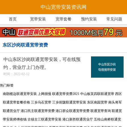
中山宽带安装资讯网
首页
宽带安装
宽带套餐
预约安装
常见问题
东区沙岗联通宽带资费
中山东区沙岗联通宽带安装，可在线预
约，营业厅上门办理。
时间：2022-02-12
热门标签
南朗榄边联通宽带安装
上网很慢
联通宽带资费2021
中山板芙四联联通宽带
西区
联通宽带套餐价格
三乡乌石宽带
三乡前陇联通宽带安装
东区南园宽带
南头将军
联通营业厅
港口民主联通宽带资费
港口群众联通宽带资费
联通宽带查询
联通宽
带安装师傅收钱
古镇古三联通宽带安装
港口新胜联通营业厅
五桂山南桥联通宽