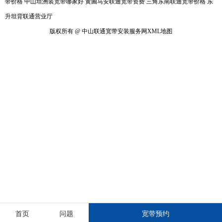
带价格
中山坦洲装宽带哪家好
黄圃马安联通宽带资费
三角东南联通宽带价格
东
升坦背联通营业厅
版权所有 @ 中山联通宽带安装服务网
XML地图
首页
问题
宽带预约