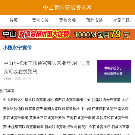
中山宽带安装资讯网
首页
宽带安装
宽带套餐
预约安装
常见问题
小榄永宁宽带
中山小榄永宁联通宽带去营业厅办理，其
实可以在线预约
时间：2022-03-03
热门标签
中山石岐区仁厚里联通宽带
横栏横西联通宽带套餐
中山沙溪联通光纤宽带
火炬
开发区沙边联通宽带资费
黄圃大岑联通宽带价格
中山横栏新茂联通宽带
南区恒
美联通宽带套餐
黄圃永平联通宽带安装
三角联通宽带套餐
阜沙罗松联通宽带资
费
小榄绩西联通宽带套餐
新城联通宽带报装点
南朗白企联通营业厅
石岐区富豪