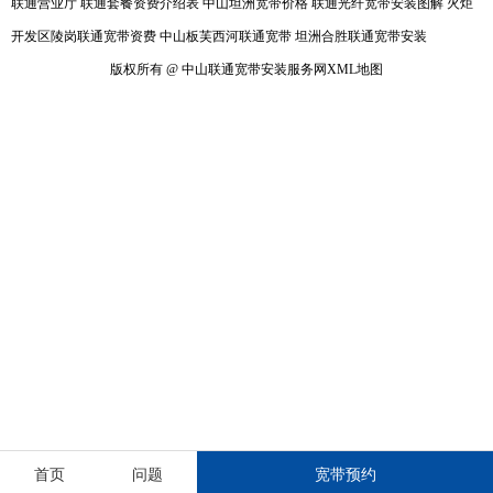
联通营业厅
联通套餐资费介绍表
中山坦洲宽带价格
联通光纤宽带安装图解
火炬
开发区陵岗联通宽带资费
中山板芙西河联通宽带
坦洲合胜联通宽带安装
版权所有 @ 中山联通宽带安装服务网
XML地图
首页
问题
宽带预约