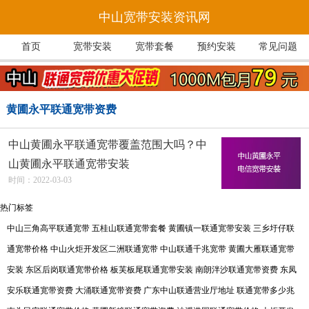
中山宽带安装资讯网
首页
宽带安装
宽带套餐
预约安装
常见问题
黄圃永平联通宽带资费
中山黄圃永平联通宽带覆盖范围大吗？中
山黄圃永平联通宽带安装
时间：2022-03-03
热门标签
中山三角高平联通宽带
五桂山联通宽带套餐
黄圃镇一联通宽带安装
三乡圩仔联
通宽带价格
中山火炬开发区二洲联通宽带
中山联通千兆宽带
黄圃大雁联通宽带
安装
东区后岗联通宽带价格
板芙板尾联通宽带安装
南朗泮沙联通宽带资费
东凤
安乐联通宽带资费
大涌联通宽带资费
广东中山联通营业厅地址
联通宽带多少兆