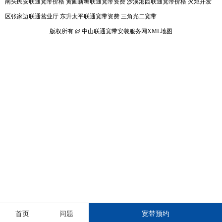
南头民安联通宽带价格
黄圃新糖联通宽带资费
沙溪港园联通宽带价格
火炬开发
区张家边联通营业厅
东升太平联通宽带资费
三角光二宽带
版权所有 @ 中山联通宽带安装服务网
XML地图
首页
问题
宽带预约