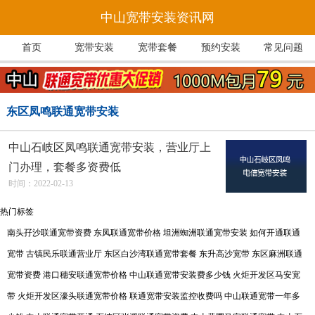
中山宽带安装资讯网
首页
宽带安装
宽带套餐
预约安装
常见问题
东区凤鸣联通宽带安装
中山石岐区凤鸣联通宽带安装，营业厅上
门办理，套餐多资费低
时间：2022-02-13
热门标签
南头孖沙联通宽带资费
东凤联通宽带价格
坦洲蜘洲联通宽带安装
如何开通联通
宽带
古镇民乐联通营业厅
东区白沙湾联通宽带套餐
东升高沙宽带
东区麻洲联通
宽带资费
港口穗安联通宽带价格
中山联通宽带安装费多少钱
火炬开发区马安宽
带
火炬开发区濠头联通宽带价格
联通宽带安装监控收费吗
中山联通宽带一年多