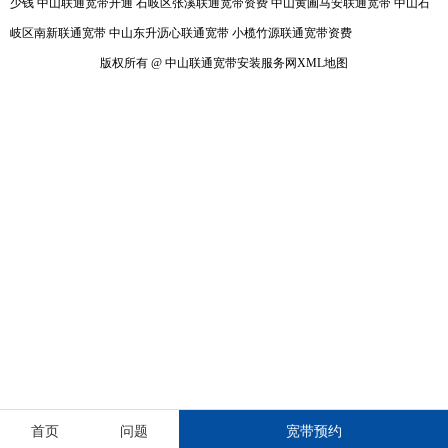
少钱
中山联通宽带开通
石岐区张溪联通宽带资费
中山黄圃马安联通宽带
中山石
岐区南新联通宽带
中山东升沥心联通宽带
小榄竹源联通宽带资费
版权所有 @ 中山联通宽带安装服务网
XML地图
首页
问题
宽带预约