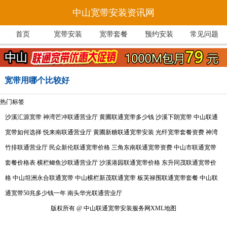
中山宽带安装资讯网
首页
宽带安装
宽带套餐
预约安装
常见问题
宽带用哪个比较好
热门标签
沙溪汇源宽带
神湾芒冲联通营业厅
黄圃联通宽带多少钱
沙溪下朗宽带
中山联通
宽带如何选择
悦来南联通营业厅
黄圃新糖联通宽带安装
光纤宽带套餐资费
神湾
竹排联通营业厅
民众新伦联通宽带价格
三角东南联通宽带资费
中山市联通宽带
套餐价格表
横栏鲫鱼沙联通营业厅
沙溪港园联通宽带价格
东升同茂联通宽带价
格
中山坦洲永合联通宽带
中山横栏新茂联通宽带
板芙禄围联通宽带套餐
中山联
通宽带50兆多少钱一年
南头华光联通营业厅
版权所有 @ 中山联通宽带安装服务网
XML地图