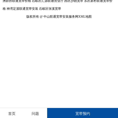
洲群胜联通宽带价格
石岐区汇源联通营业厅
西区沙朗宽带
东区新村联通宽带价
格
神湾定溪联通宽带安装
石岐区张溪宽带
版权所有 @ 中山联通宽带安装服务网
XML地图
首页
问题
宽带预约