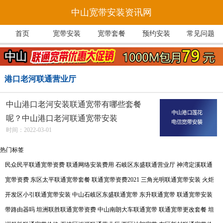
中山宽带安装资讯网
首页
宽带安装
宽带套餐
预约安装
常见问题
港口老河联通营业厅
中山港口老河安装联通宽带有哪些套餐
呢？中山港口老河联通宽带安装
时间：2022-03-01
热门标签
民众民平联通宽带资费
联通网络安装费用
石岐区东盛联通营业厅
神湾定溪联通
宽带资费
东区太平联通宽带套餐
联通宽带资费2021
三角光明联通宽带安装
火炬
开发区小引联通宽带安装
中山石岐区东盛联通宽带
东升联通宽带
联通宽带安装
带路由器吗
坦洲联胜联通宽带资费
中山南朗大车联通宽带
联通宽带更改套餐
坦