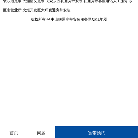
装联通宽带
大涌南文宽带
民众东胜联通宽带安装
联通宽带客服电话人工服务
东
区南营业厅
火炬开发区大环联通宽带安装
版权所有 @ 中山联通宽带安装服务网
XML地图
首页
问题
宽带预约