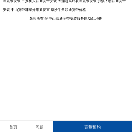
通宽带安装
三乡桥头联通宽带安装
大涌起凤环联通宽带安装
沙溪下朗联通宽带
安装
中山宽带哪家好用又便宜
阜沙牛角联通宽带价格
版权所有 @ 中山联通宽带安装服务网
XML地图
首页
问题
宽带预约