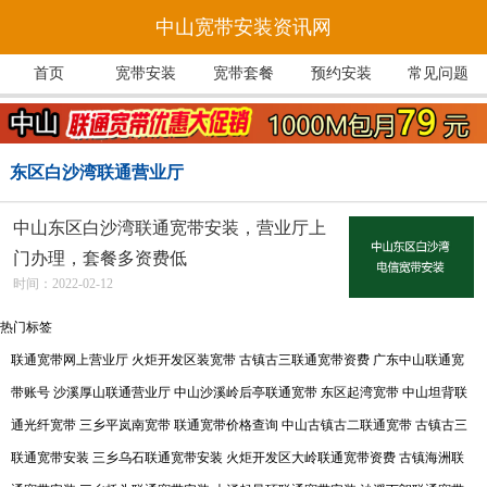
中山宽带安装资讯网
首页
宽带安装
宽带套餐
预约安装
常见问题
东区白沙湾联通营业厅
中山东区白沙湾联通宽带安装，营业厅上
门办理，套餐多资费低
时间：2022-02-12
热门标签
联通宽带网上营业厅
火炬开发区装宽带
古镇古三联通宽带资费
广东中山联通宽
带账号
沙溪厚山联通营业厅
中山沙溪岭后亭联通宽带
东区起湾宽带
中山坦背联
通光纤宽带
三乡平岚南宽带
联通宽带价格查询
中山古镇古二联通宽带
古镇古三
联通宽带安装
三乡乌石联通宽带安装
火炬开发区大岭联通宽带资费
古镇海洲联