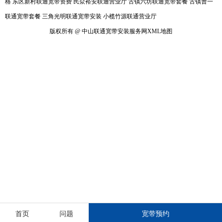
格
东区新村联通宽带资费
民众裕安联通营业厅
古镇六坊联通宽带套餐
古镇曹一
联通宽带套餐
三角光明联通宽带安装
小榄竹源联通营业厅
版权所有 @ 中山联通宽带安装服务网
XML地图
首页
问题
宽带预约