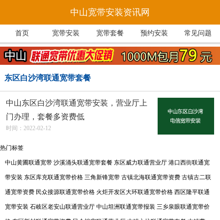
中山宽带安装资讯网
首页
宽带安装
宽带套餐
预约安装
常见问题
东区白沙湾联通宽带套餐
中山东区白沙湾联通宽带安装，营业厅上
门办理，套餐多资费低
时间：2022-02-12
热门标签
中山黄圃联通宽带
沙溪涌头联通宽带套餐
东区威力联通营业厅
港口西街联通宽
带安装
东区库充联通宽带价格
三角新锋宽带
古镇北海联通宽带资费
古镇古二联
通宽带资费
民众接源联通宽带价格
火炬开发区大环联通宽带价格
西区隆平联通
宽带安装
石岐区老安山联通营业厅
中山坦洲联通宽带报装
三乡泉眼联通宽带价