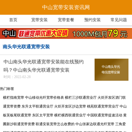
中山宽带安装资讯网
首页
宽带安装
宽带套餐
预约安装
常见问题
南头华光联通宽带安装
中山南头华光联通宽带安装能在线预约
吗？中山南头华光联通宽带安装
时间：2022-02-28
热门标签
横栏指南宽带
中山移动光纤宽带价格表
横栏三沙联通营业厅
火炬开发区泗门联
通宽带资费
东升太平联通营业厅
火炬开发区沙边宽带
桃苑联通宽带营业厅
中山
板芙板尾联通宽带
东区太平宽带
横栏横西联通营业厅
中国联通宽带提速活动
黄
圃新沙联通宽带资费
联通安装宽带怎么收费的
中山张家边联通光纤宽带
三角爱