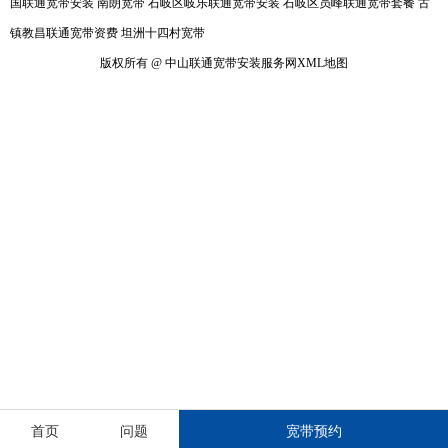
国联通宽带安装
南朗宽带
石岐区岐乐联通宽带安装
石岐区员峰联通宽带套餐
古
镇教昌联通宽带资费
坦洲十四村宽带
版权所有 @ 中山联通宽带安装服务网
XML地图
首页
问题
宽带预约