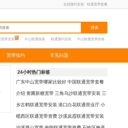
在线预约安装
联通宽带套餐
搜索
通宽带安装
中山联通报装
联通预约安装
中山联通宽带价格
宽带续约
常见问题
24小时热门标签
广东中山宽带哪家比较好
中国联通宽带套餐
介绍
黄圃新糖宽带
三角乌沙联通宽带安装
三
乡古鹤联通宽带安装
港口白花联通营业厅
小
榄西区联通宽带资费
沙溪岚霞联通宽带安装
沙溪厚山宽带
南朗联通宽带资费
石岐区梅基