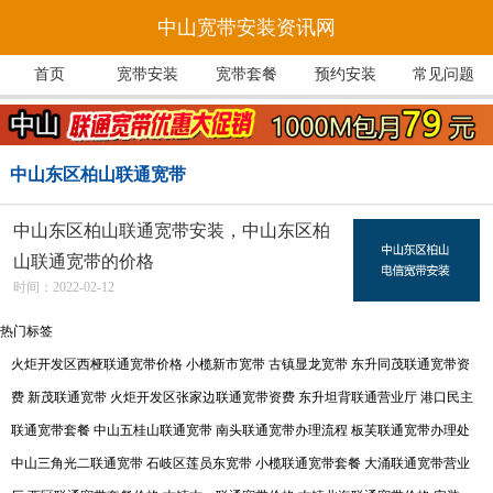
中山宽带安装资讯网
首页
宽带安装
宽带套餐
预约安装
常见问题
中山东区柏山联通宽带
中山东区柏山联通宽带安装，中山东区柏
山联通宽带的价格
时间：2022-02-12
热门标签
火炬开发区西桠联通宽带价格
小榄新市宽带
古镇显龙宽带
东升同茂联通宽带资
费
新茂联通宽带
火炬开发区张家边联通宽带资费
东升坦背联通营业厅
港口民主
联通宽带套餐
中山五桂山联通宽带
南头联通宽带办理流程
板芙联通宽带办理处
中山三角光二联通宽带
石岐区莲员东宽带
小榄联通宽带套餐
大涌联通宽带营业