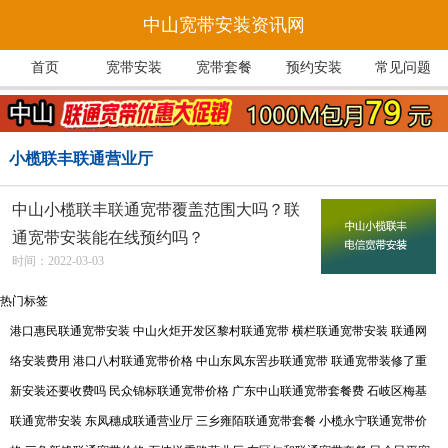
中山宽带安装资讯网
首页
宽带安装
宽带套餐
预约安装
常见问题
小榄联丰联通营业厅
中山小榄联丰联通宽带覆盖范围大吗？联
通宽带安装能在线预约吗？
时间：2022-03-03
热门标签
港口惠民联通宽带安装
中山火炬开发区黎村联通宽带
横栏联通宽带安装
联通网
络安装费用
港口八村联通宽带价格
中山东凤东罟步联通宽带
联通宽带装修了重
新安装还要收费吗
民众锦标联通宽带价格
广东中山联通宽带套餐费
石岐区梅基
联通宽带安装
东凤穗成联通营业厅
三乡雍陌联通宽带套餐
小榄永宁联通宽带价