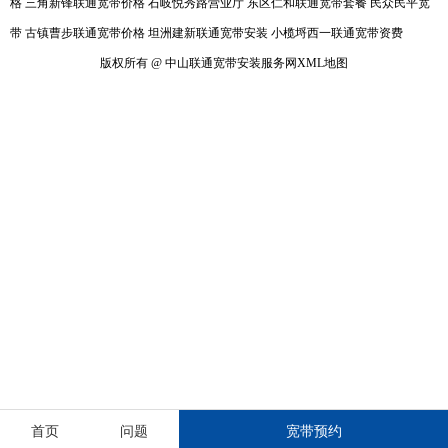
格
三角新锋联通宽带价格
石岐悦秀路营业厅
东区仁和联通宽带套餐
民众民平宽
带
古镇曹步联通宽带价格
坦洲建新联通宽带安装
小榄埒西一联通宽带资费
版权所有 @ 中山联通宽带安装服务网
XML地图
首页
问题
宽带预约